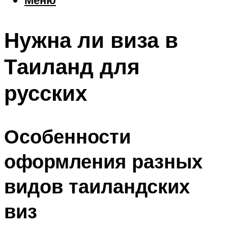
Еда
Погода
Нужна ли виза в
Шоппинг
Что посетить
Таиланд для
русских
Меню
Особенности
оформления разных
видов таиландских
виз