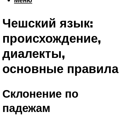
Еда
Погода
Чешский язык:
Шоппинг
Что посетить
происхождение,
диалекты,
Меню
основные правила
Склонение по
падежам