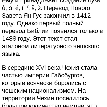
Ему и принадлежит создание букв:
ů, á, é, í, ř, š, ž. Перевод Нового
Завета Ян Гус закончил в 1412
году. Однако первый полный
перевод Библии появился только в
1488 году. Этот текст стал
эталоном литературного чешского
языка.
В середине XVI века Чехия стала
частью империи Габсбургов,
которые всячески боролись с
чешским национализмом. На
территории Чехии поселилось
большое количество немцев, что