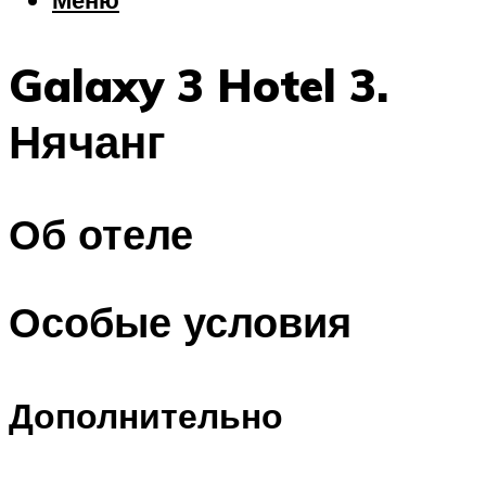
Еда
Погода
Galaxy 3 Hotel 3.
Шоппинг
Что посетить
Нячанг
Меню
Об отеле
Особые условия
Дополнительно