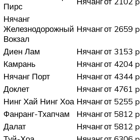
Нячанг
от 2102 p
Пирс
Нячанг
Железнодорожный
Нячанг
от 2659 p
Вокзал
Диен Лам
Нячанг
от 3153 p
Камрань
Нячанг
от 4204 p
Нячанг Порт
Нячанг
от 4344 p
Доклет
Нячанг
от 4761 p
Нинг Хай Нинг Хоа
Нячанг
от 5255 p
Фанранг-Тхапчам
Нячанг
от 5812 p
Далат
Нячанг
от 5812 p
Туй-Хоа
Нячанг
от 6306 p