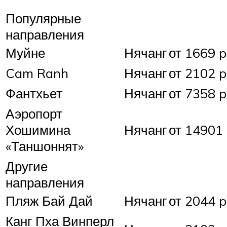
Популярные
направления
Муйне
Нячанг
от 1669 p
Cam Ranh
Нячанг
от 2102 p
Фантхьет
Нячанг
от 7358 p
Аэропорт
Хошимина
Нячанг
от 14901 
«Таншоннят»
Другие
направления
Пляж Бай Дай
Нячанг
от 2044 p
Канг Пха Винперл