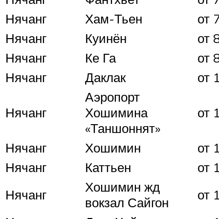
Нячанг
Хам-Тьен
от 
Нячанг
Куинён
от 
Нячанг
Ке Га
от 
Нячанг
Даклак
от 
Аэропорт
Нячанг
Хошимина
от 
«Таншоннят»
Нячанг
Хошимин
от 
Нячанг
Каттьен
от 
Хошимин жд
Нячанг
от 
вокзал Сайгон