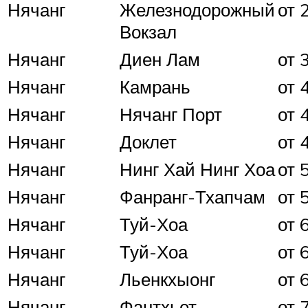
Нячанг
Железнодорожный
от 
Вокзал
Нячанг
Диен Лам
от 
Нячанг
Камрань
от 
Нячанг
Нячанг Порт
от 
Нячанг
Доклет
от 
Нячанг
Нинг Хай Нинг Хоа
от 
Нячанг
Фанранг-Тхапчам
от 
Нячанг
Туй-Хоа
от 
Нячанг
Туй-Хоа
от 
Нячанг
Льенкхыонг
от 
Нячанг
Фантхьет
от 