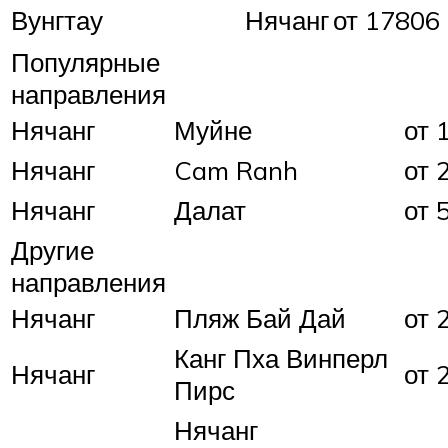
Вунгтау
Нячанг
от 17806 
Популярные
направления
Нячанг
Муйне
от 
Нячанг
Cam Ranh
от 
Нячанг
Далат
от 
Другие
направления
Нячанг
Пляж Бай Дай
от 
Канг Пха Винперл
Нячанг
от 
Пирс
Нячанг