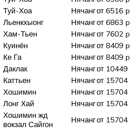
Туй-Хоа
Нячанг
от 6516 p
Льенкхыонг
Нячанг
от 6863 p
Хам-Тьен
Нячанг
от 7602 p
Куинён
Нячанг
от 8409 p
Ке Га
Нячанг
от 8409 p
Даклак
Нячанг
от 10449 
Каттьен
Нячанг
от 15704 
Хошимин
Нячанг
от 15704 
Лонг Хай
Нячанг
от 15704 
Хошимин жд
Нячанг
от 15704 
вокзал Сайгон