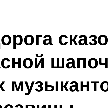
орога сказо
сной шапоч
х музыканто
асавицы