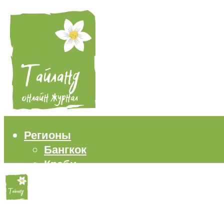
Регионы
Бангкок
Краби
Паттайя
Пхукет
Самуи
Пляжи