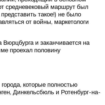
тот средневековый маршрут был
представить такое!) не было
авляться от войны, маркетологи
а Вюрцбурга и заканчивается на
айме проехал половину
х города, которые полностью
ген, Динкельсбюль и Ротенбург-на-