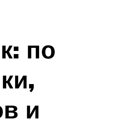
к: по
ки,
в и