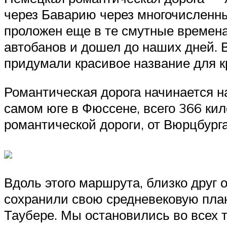
через Баварию через многочисленны
проложен еще в те смутные времена,
автобанов и дошел до наших дней. В
придумали красивое название для к
Романтическая дорога начинается н
самом юге в Фюссене, всего 366 кил
романтической дороги, от Вюрцбург
Вдоль этого маршрута, близко друг 
сохранили свою средневековую план
Таубере. Мы остановились во всех т