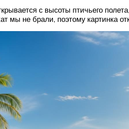
рывается с высоты птичьего полета,
т мы не брали, поэтому картинка отк