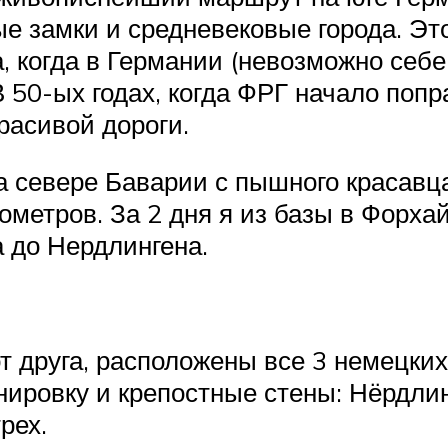
е замки и средневековые города. Э
 когда в Германии (невозможно себе 
 50-ых годах, когда ФРГ начало попр
расивой дороги.
а севере Баварии с пышного красавц
ометров. За 2 дня я из базы в Форх
а до Нердлингена.
от друга, расположены все 3 немецки
ировку и крепостные стены: Нёрдлин
рех.