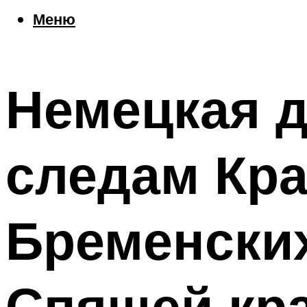
Еда
Меню
Погода
Шоппинг
Что посетить
Немецкая д
Меню
следам Кра
Бременски
Спящей кр