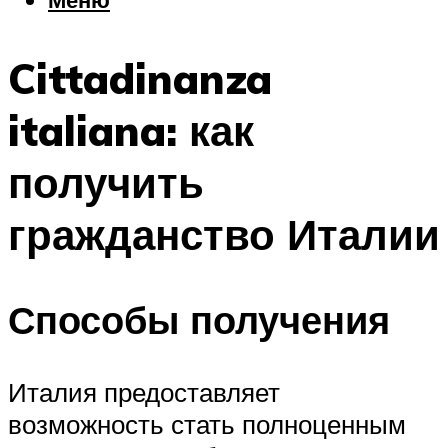
Еда
Погода
Cittadinanza
Шоппинг
Что посетить
italiana: как
получить
Меню
гражданство Италии
Способы получения
Италия предоставляет
возможность стать полноценным