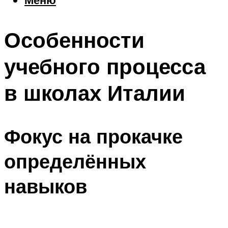
Еда
Погода
Особенности
Шоппинг
Что посетить
учебного процесса
в школах Италии
Меню
Фокус на прокачке
определённых
навыков