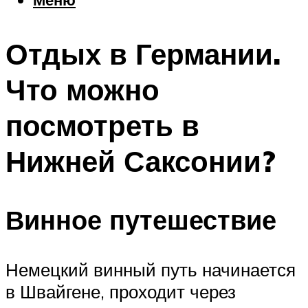
Еда
Погода
Отдых в Германии.
Шоппинг
Что посетить
Что можно
посмотреть в
Меню
Нижней Саксонии?
Винное путешествие
Немецкий винный путь начинается
в Швайгене, проходит через