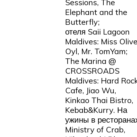
Sessions, The
Elephant and the
Butterfly;
отеля Saii Lagoon
Maldives: Miss Oliv
Oyl, Mr. TomYam;
The Marina @
CROSSROADS
Maldives: Hard Roc
Cafe, Jiao Wu,
Kinkao Thai Bistro,
Kebab&Kurry. На
ужины в ресторана
Ministry of Crab,