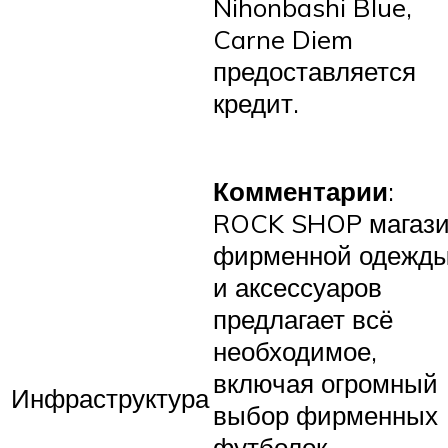
Nihonbashi Blue,
Carne Diem
предоставляется
кредит.
Комментарии
:
ROCK SHOP магаз
фирменной одежд
и аксессуаров
предлагает всё
необходимое,
включая огромный
Инфраструктура
выбор фирменных
футболок,