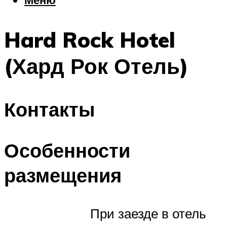
Еда
Погода
Hard Rock Hotel
Шоппинг
Что посетить
(Хард Рок Отель)
Меню
Контакты
Особенности
размещения
При заезде в отель