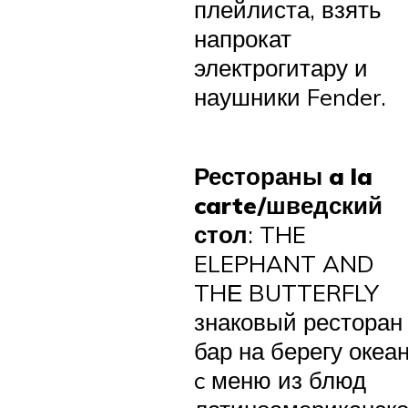
плейлиста, взять
напрокат
электрогитару и
наушники Fender.
Рестораны a la
carte/шведский
стол
: THE
ELEPHANT AND
THЕ BUTTERFLY
знаковый ресторан
бар на берегу океа
c меню из блюд