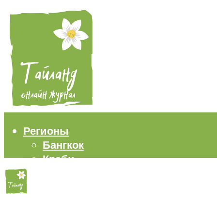
Регионы
Бангкок
Краби
Паттайя
Пхукет
Самуи
Пляжи