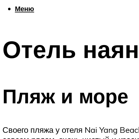
Еда
Меню
Погода
Шоппинг
Что посетить
Отель наян
Меню
Пляж и море
Своего пляжа у отеля Nai Yang Beac