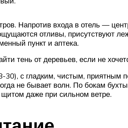
ивый.
тров. Напротив входа в отель — цент
 ощущаются отливы, присутствуют леж
менный пункт и аптека.
йти тень от деревьев, если не хочет
-30), с гладким, чистым, приятным 
икогда не бывает волн. По бокам бух
 щитом даже при сильном ветре.
итание