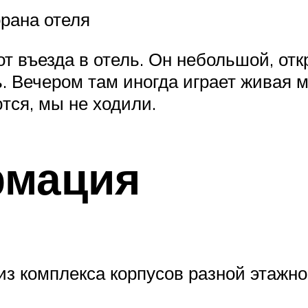
орана отеля
т въезда в отель. Он небольшой, отк
. Вечером там иногда играет живая м
тся, мы не ходили.
рмация
из комплекса корпусов разной этажнос