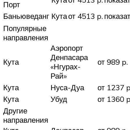
Порт
Баньюведанг
Кута
от 4513 p.
показа
Популярные
направления
Аэропорт
Денпасара
Кута
от 989 p.
«Нгурах-
Рай»
Кута
Нуса-Дуа
от 1237 p
Кута
Убуд
от 1360 p
Другие
направления