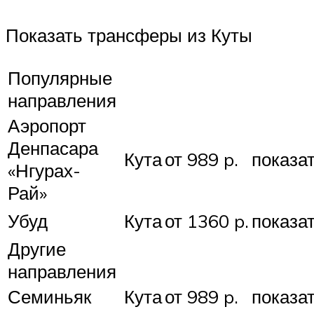
Показать трансферы из Куты
Популярные
направления
Аэропорт
Денпасара
Кута
от 989 p.
показа
«Нгурах-
Рай»
Убуд
Кута
от 1360 p.
показа
Другие
направления
Семиньяк
Кута
от 989 p.
показа