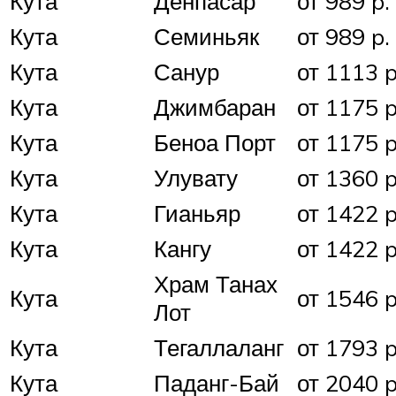
Кута
Денпасар
от 989 p.
Кута
Семиньяк
от 989 p.
Кута
Санур
от 1113 p
Кута
Джимбаран
от 1175 p
Кута
Беноа Порт
от 1175 p
Кута
Улувату
от 1360 p
Кута
Гианьяр
от 1422 p
Кута
Кангу
от 1422 p
Храм Танах
Кута
от 1546 p
Лот
Кута
Тегаллаланг
от 1793 p
Кута
Паданг-Бай
от 2040 p