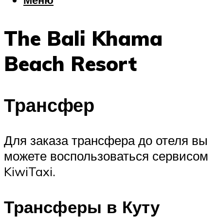
Еда
Погода
The Bali Khama
Шоппинг
Что посетить
Beach Resort
Меню
Трансфер
Для заказа трансфера до отеля вы
можете воспользоваться сервисом
KiwiTaxi.
Трансферы в Куту