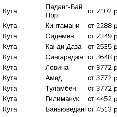
Паданг-Бай
Кута
от 2102 p
Порт
Кута
Кинтамани
от 2288 p
Кута
Сидемен
от 2349 p
Кута
Канди Даза
от 2535 p
Кута
Сингараджа
от 3648 p
Кута
Ловина
от 3772 p
Кута
Амед
от 3772 p
Кута
Туламбен
от 3772 p
Кута
Гилиманук
от 4452 p
Кута
Баньюведанг
от 4513 p