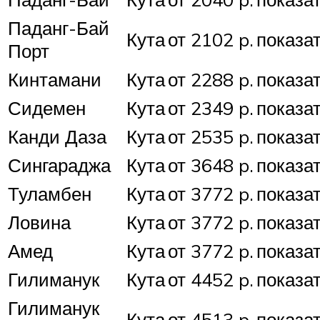
Паданг-Бай
Кута
от 2102 p.
показа
Порт
Кинтамани
Кута
от 2288 p.
показа
Сидемен
Кута
от 2349 p.
показа
Канди Даза
Кута
от 2535 p.
показа
Сингараджа
Кута
от 3648 p.
показа
Туламбен
Кута
от 3772 p.
показа
Ловина
Кута
от 3772 p.
показа
Амед
Кута
от 3772 p.
показа
Гилиманук
Кута
от 4452 p.
показа
Гилиманук
Кута
от 4513 p.
показа