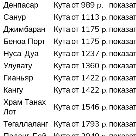
Денпасар
Кута
от 989 p.
показа
Санур
Кута
от 1113 p.
показа
Джимбаран
Кута
от 1175 p.
показа
Беноа Порт
Кута
от 1175 p.
показа
Нуса-Дуа
Кута
от 1237 p.
показа
Улувату
Кута
от 1360 p.
показа
Гианьяр
Кута
от 1422 p.
показа
Кангу
Кута
от 1422 p.
показа
Храм Танах
Кута
от 1546 p.
показа
Лот
Тегаллаланг
Кута
от 1793 p.
показа
Паданг-Бай
Кута
от 2040 p.
показа