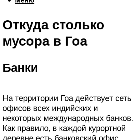
Еда
Погода
Откуда столько
Шоппинг
Что посетить
мусора в Гоа
Меню
Банки
На территории Гоа действуeт сеть
офисов всех индийских и
некоторых международных банков.
Как правило, в каждой курортной
деревне есть банковский офис,