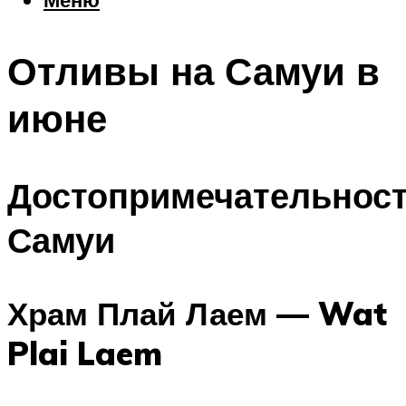
Еда
Погода
Отливы на Самуи в
Шоппинг
Что посетить
июне
Меню
Достопримечательнос
Самуи
Храм Плай Лаем — Wat
Plai Laem