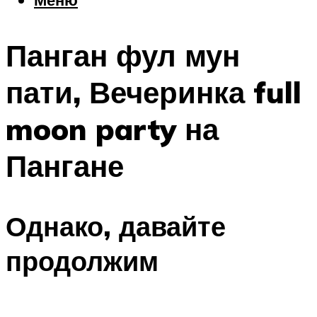
Еда
Погода
Панган фул мун
Шоппинг
Что посетить
пати, Вечеринка full
moon party на
Меню
Пангане
Однако, давайте
продолжим