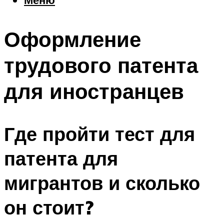
Еда
Погода
Оформление
Шоппинг
Что посетить
трудового патента
для иностранцев
Меню
Где пройти тест для
патента для
мигрантов и сколько
он стоит?