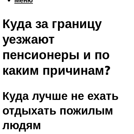
Еда
Погода
Куда за границу
Шоппинг
Что посетить
уезжают
пенсионеры и по
Меню
каким причинам?
Куда лучше не ехать
отдыхать пожилым
людям