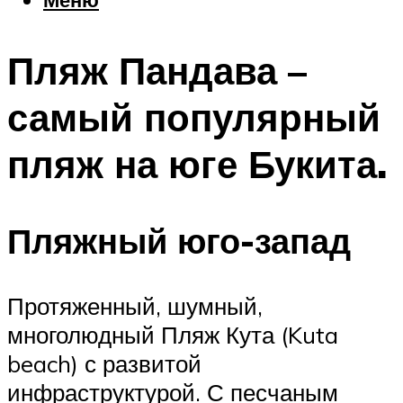
Еда
Погода
Пляж Пандава –
Шоппинг
Что посетить
самый популярный
пляж на юге Букита.
Меню
Пляжный юго-запад
Протяженный, шумный,
многолюдный Пляж Кута (Kuta
beach) с развитой
инфраструктурой. С песчаным