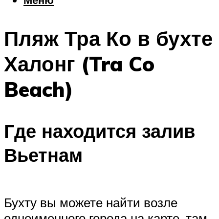
Еда
Погода
Пляж Тра Ко в бухте
Шоппинг
Что посетить
Халонг (Tra Co
Beach)
Меню
Где находится залив
Вьетнам
Бухту вы можете найти возле
одноименного города на карте, там