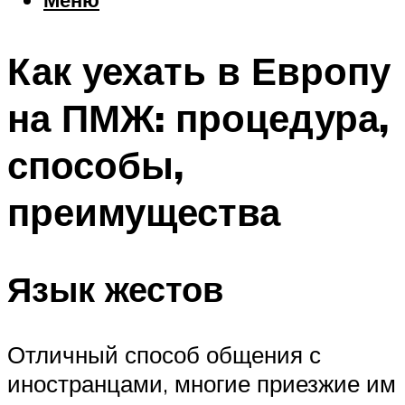
Еда
Погода
Как уехать в Европу
Шоппинг
Что посетить
на ПМЖ: процедура,
способы,
Меню
преимущества
Язык жестов
Отличный способ общения с
иностранцами, многие приезжие им