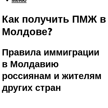
Еда
Погода
Как получить ПМЖ в
Шоппинг
Что посетить
Молдове?
Меню
Правила иммиграции
в Молдавию
россиянам и жителям
других стран