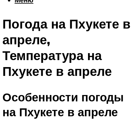
Еда
Погода
Погода на Пхукете в
Шоппинг
Что посетить
апреле,
Температура на
Меню
Пхукете в апреле
Особенности погоды
на Пхукете в апреле