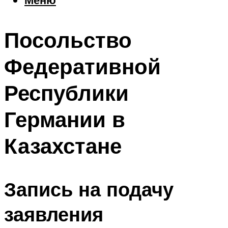
Еда
Погода
Посольство
Шоппинг
Что посетить
Федеративной
Республики
Меню
Германии в
Казахстане
Запись на подачу
заявления