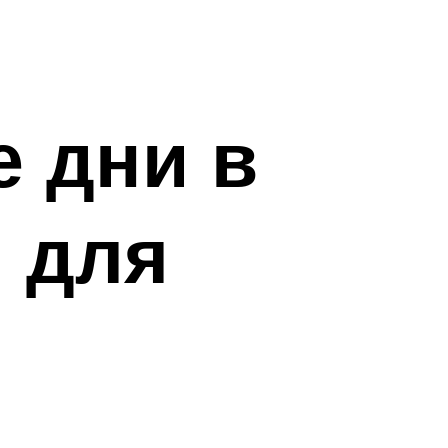
е дни в
 для