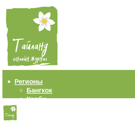
Регионы
Бангкок
Краби
Паттайя
Пхукет
Самуи
Пляжи