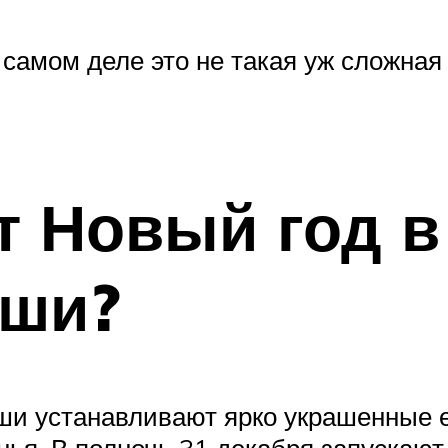
 самом деле это не такая уж сложная
т Новый год 
ьши?
ши устанавливают ярко украшенные е
нья. В полночь 31 декабря запускают