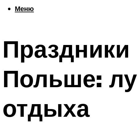
Еда
Меню
Погода
Шоппинг
Что посетить
Праздники 
Меню
Польше: л
отдыха