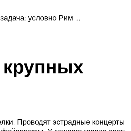
 задача: условно Рим …
в крупных
лки. Проводят эстрадные концерты
 фейерверки. У каждого города своя