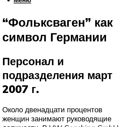
Еда
Погода
“Фольксваген” как
Шоппинг
Что посетить
символ Германии
Меню
Персонал и
подразделения март
2007 г.
Около двенадцати процентов
женщин занимают руководящие