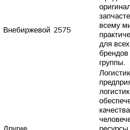
оригина
запчасте
всему м
Внебиржевой
2575
практич
для всех
брендов
группы.
Логисти
предпри
логистик
обеспеч
качества
человеч
Другие
ресурсы,