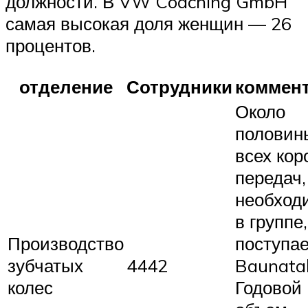
должности. В VW Coaching GmbH
самая высокая доля женщин — 26
процентов.
отделение
Сотрудники
коммен
Около
половин
всех кор
передач,
необход
в группе,
Производство
поступае
зубчатых
4442
Baunatal
колес
Годовой