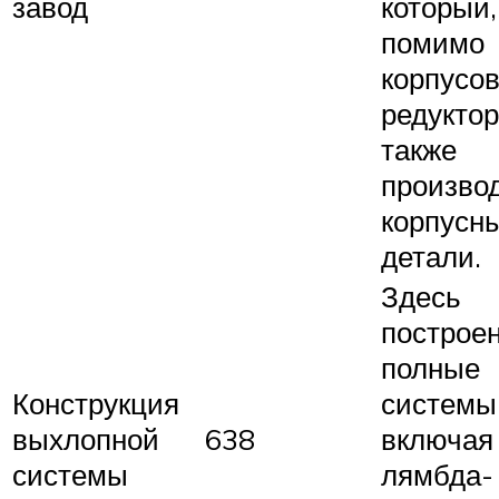
завод
который,
помимо
корпусо
редуктор
также
произво
корпусн
детали.
Здесь
построе
полные
Конструкция
системы
выхлопной
638
включая
системы
лямбда-