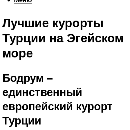
Еда
Погода
Лучшие курорты
Шоппинг
Что посетить
Турции на Эгейском
море
Меню
Бодрум –
единственный
европейский курорт
Турции