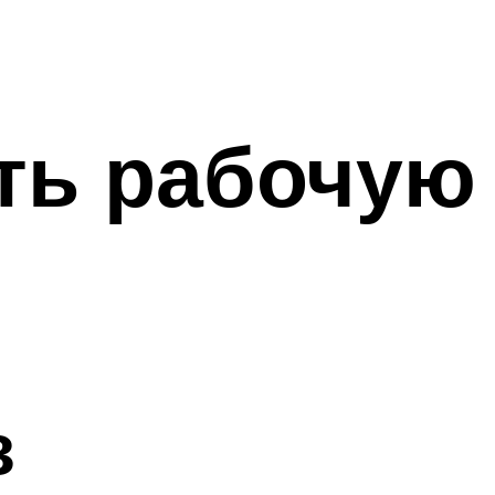
ть рабочую 
з