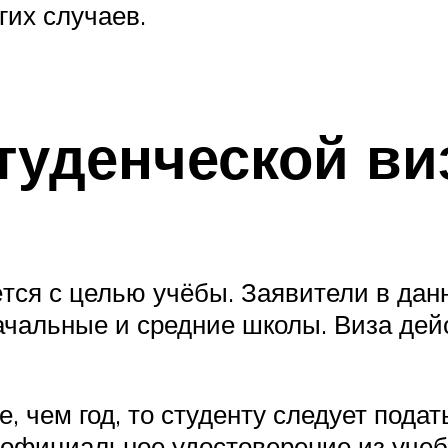
гих случаев.
туденческой в
тся с целью учёбы. Заявители в данн
ачальные и средние школы. Виза дей
 чем год, то студенту следует подат
 официальное удостоверение из уче