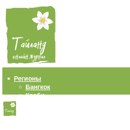
Регионы
Бангкок
Краби
Паттайя
Пхукет
Самуи
Пляжи