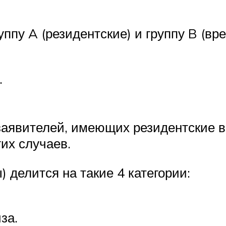
уппу A (резидентские) и группу B (в
.
 заявителей, имеющих резидентские в
гих случаев.
 делится на такие 4 категории:
за.