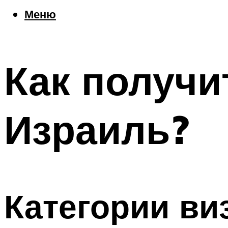
Еда
Меню
Погода
Шоппинг
Что посетить
Как получи
Меню
Израиль?
Категории ви