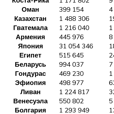
Оман
399 154
4
Казахстан
1 488 306
1
Гватемала
1 216 040
1
Армения
445 976
8
Япония
31 054 346
1
Египет
515 645
2
Беларусь
994 037
7
Гондурас
469 230
1
Эфиопия
498 977
6
Ливан
1 224 817
3
Венесуэла
550 802
5
Болгария
1 293 949
1