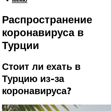
Еда
Погода
Распространение
Шоппинг
Что посетить
коронавируса в
Турции
Меню
Стоит ли ехать в
Турцию из-за
коронавируса?