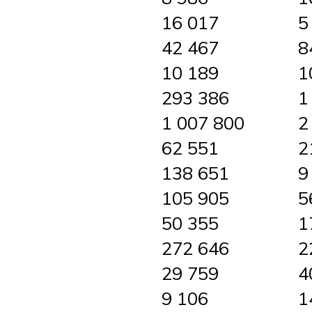
16 017
5
42 467
8
10 189
1
293 386
1
1 007 800
2
62 551
2
138 651
9
105 905
5
50 355
1
272 646
2
29 759
4
9 106
1