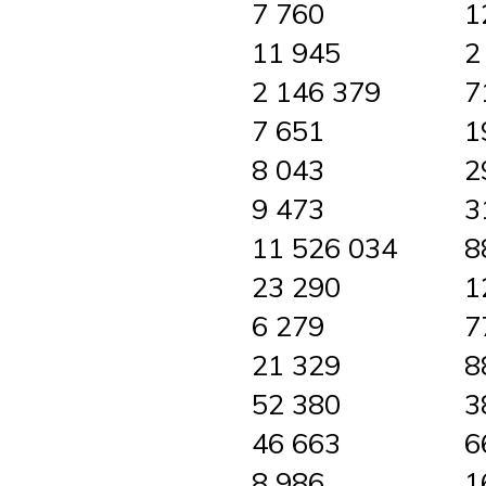
7 760
1
11 945
2
2 146 379
7
7 651
1
8 043
2
9 473
3
11 526 034
8
23 290
1
6 279
7
21 329
8
52 380
3
46 663
6
8 986
1