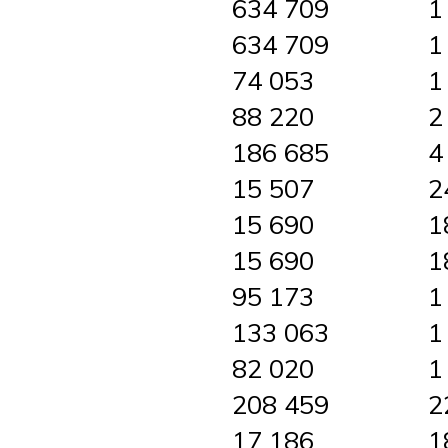
634 709
1
634 709
1
74 053
1
88 220
2
186 685
4
15 507
2
15 690
1
15 690
1
95 173
1
133 063
1
82 020
1
208 459
2
17 186
1