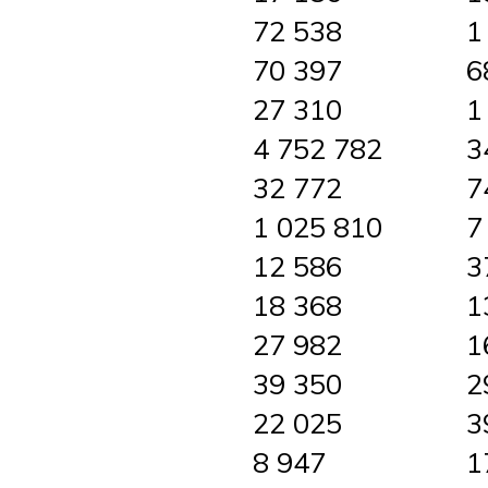
72 538
1
70 397
6
27 310
1
4 752 782
3
32 772
7
1 025 810
7
12 586
3
18 368
1
27 982
1
39 350
2
22 025
3
8 947
1