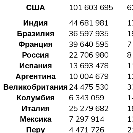
США
101 603 695
6
Индия
44 681 981
1
Бразилия
36 597 935
1
Франция
39 640 595
7
Россия
22 706 980
8
Испания
13 693 478
1
Аргентина
10 004 679
1
Великобритания
24 475 530
3
Колумбия
6 343 059
1
Италия
25 279 682
1
Мексика
7 297 914
1
Перу
4 471 726
2