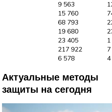
9 563
1
15 760
7
68 793
2
19 680
2
23 405
1
217 922
7
6 578
4
Актуальные методы
защиты на сегодня