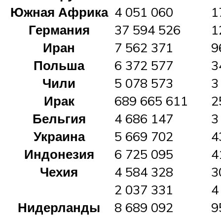
Южная Африка
4 051 060
1
Германия
37 594 526
1
Иран
7 562 371
9
Польша
6 372 577
3
Чили
5 078 573
3
Ирак
689 665 611
2
Бельгия
4 686 147
3
Украина
5 669 702
4
Индонезия
6 725 095
4
Чехия
4 584 328
3
2 037 331
4
Нидерланды
8 689 092
9