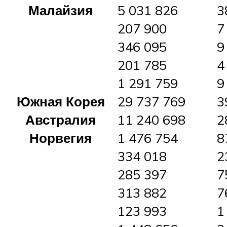
Малайзия
5 031 826
3
207 900
7
346 095
9
201 785
4
1 291 759
9
Южная Корея
29 737 769
3
Австралия
11 240 698
2
Норвегия
1 476 754
8
334 018
2
285 397
7
313 882
7
123 993
1