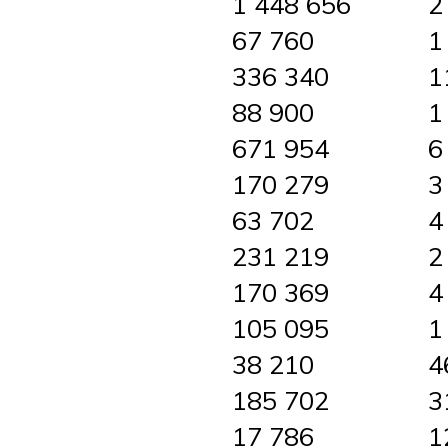
1 448 656
2
67 760
1
336 340
1
88 900
1
671 954
6
170 279
3
63 702
4
231 219
2
170 369
4
105 095
1
38 210
4
185 702
3
17 786
1