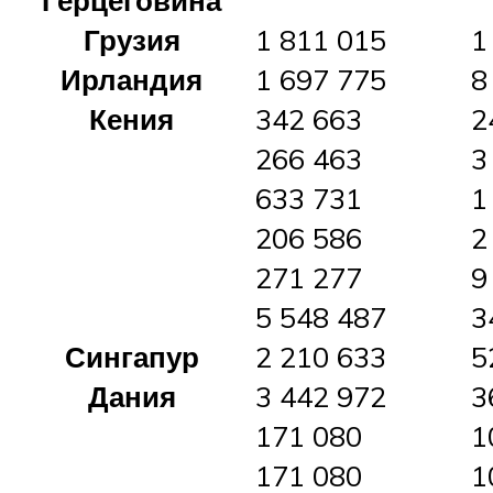
Грузия
1 811 015
1
Ирландия
1 697 775
8
Кения
342 663
2
266 463
3
633 731
1
206 586
2
271 277
9
5 548 487
3
Сингапур
2 210 633
5
Дания
3 442 972
3
171 080
1
171 080
1