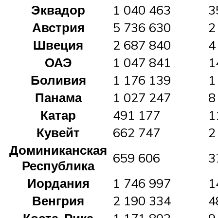
Эквадор
1 040 463
3
Австрия
5 736 630
2
Швеция
2 687 840
4
ОАЭ
1 047 841
1
Боливия
1 176 139
1
Панама
1 027 247
8
Катар
491 177
1
Кувейт
662 747
2
Доминиканская
659 606
3
Республика
Иордания
1 746 997
1
Венгрия
2 190 334
4
Коста-Рика
1 171 802
9