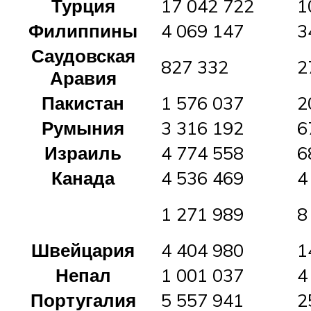
Турция
17 042 722
1
Филиппины
4 069 147
3
Саудовская
827 332
2
Аравия
Пакистан
1 576 037
2
Румыния
3 316 192
6
Израиль
4 774 558
6
Канада
4 536 469
4
1 271 989
8
Швейцария
4 404 980
1
Непал
1 001 037
4
Португалия
5 557 941
2