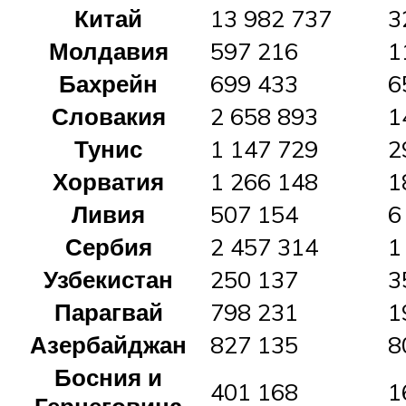
Китай
13 982 737
3
Молдавия
597 216
1
Бахрейн
699 433
6
Словакия
2 658 893
1
Тунис
1 147 729
2
Хорватия
1 266 148
1
Ливия
507 154
6
Сербия
2 457 314
1
Узбекистан
250 137
3
Парагвай
798 231
1
Азербайджан
827 135
8
Босния и
401 168
1
Герцеговина