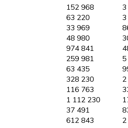
152 968
3
63 220
3
33 969
8
48 980
3
974 841
4
259 981
5
63 435
9
328 230
2
116 763
3
1 112 230
1
37 491
8
612 843
2