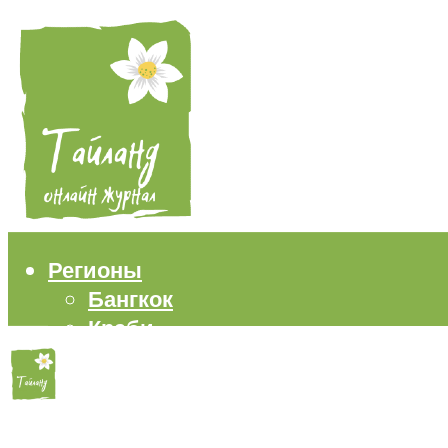
Регионы
Бангкок
Краби
Паттайя
Пхукет
Самуи
Пляжи