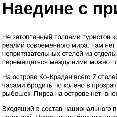
Наедине с пр
Не затоптанный толпами туристов к
реалий современного мира. Там нет 
непритязательных отелей из отдельн
перемещаться между ними можно то
На острове Ко-Крадан всего 7 отел
часами бродить по колено в прозра
рыбешек. Пирса на острове нет, вн
Входящий в состав национального п
природой. Несмотря на большие раз