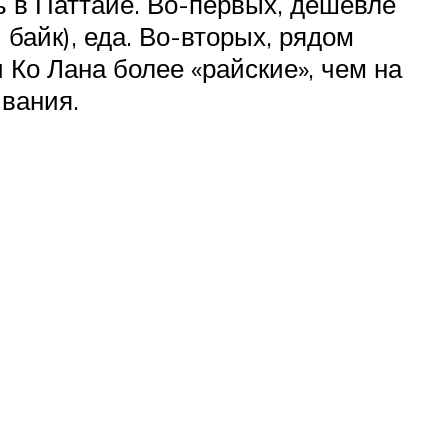
ь в Паттайе. Во-первых, дешевле
 байк), еда. Во-вторых, рядом
 Ко Лана более «райские», чем на
ывания.