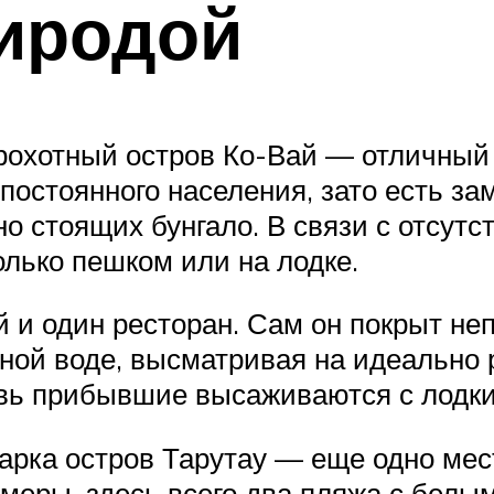
иродой
рохотный остров Ко-Вай — отличный 
постоянного населения, зато есть з
о стоящих бунгало. В связи с отсутс
лько пешком или на лодке.
ей и один ресторан. Сам он покрыт 
чной воде, высматривая на идеально
овь прибывшие высаживаются с лодки 
арка остров Тарутау — еще одно ме
меры, здесь всего два пляжа с белым