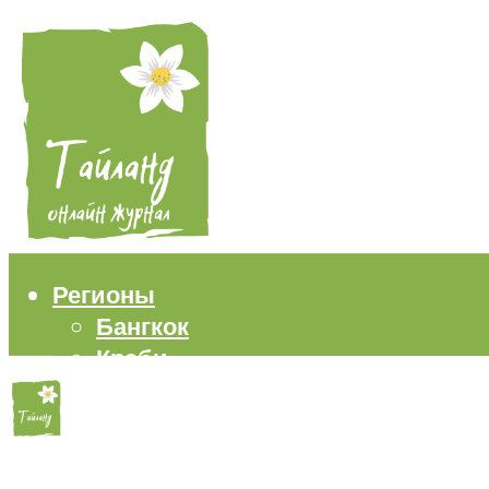
Регионы
Бангкок
Краби
Паттайя
Пхукет
Самуи
Пляжи