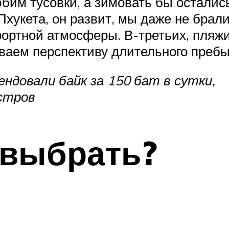
юбим тусовки, а зимовать бы осталис
 Пхукета, он развит, мы даже не брали
урортной атмосферы. В-третьих, пляжи
иваем перспективу длительного преб
ендовали байк за 150 бат в сутки,
стров
 выбрать?