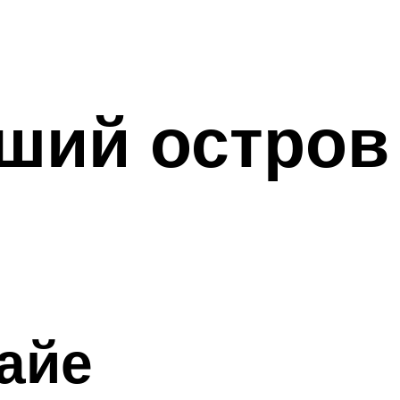
ший остров
айе