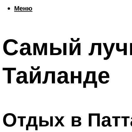
Еда
Меню
Погода
Шоппинг
Что посетить
Самый луч
Меню
Тайланде
Отдых в Патт