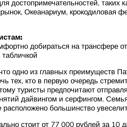
для достопримечательностей, таких 
рынок, Океанариум, крокодиловая фе
истам:
мфортно добираться на трансфере от 
с табличкой
что одно из главных преимуществ Па
чь тех, кто в первую очередь стреми
этому туристы предпочитают отправл
анятий дайвингом и серфингом. Семь
де расположено большинство увесели
льно стоит от 77 000 рублей за 10 дн