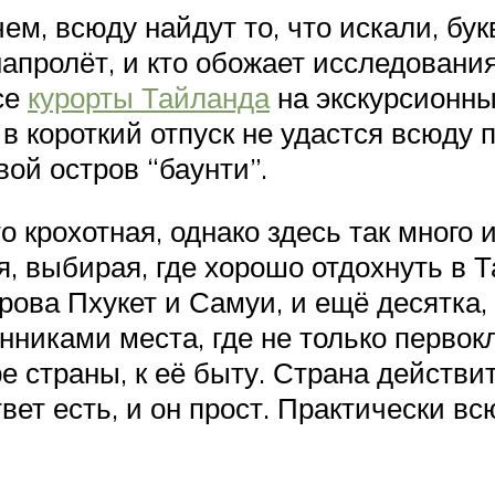
ем, всюду найдут то, что искали, бу
 напролёт, и кто обожает исследовани
се
курорты Тайланда
на экскурсионны
 в короткий отпуск не удастся всюду 
ой остров “баунти”.
 крохотная, однако здесь так много 
, выбирая, где хорошо отдохнуть в 
рова Пхукет и Самуи, и ещё десятка, 
никами места, где не только первок
 страны, к её быту. Страна действит
твет есть, и он прост. Практически в