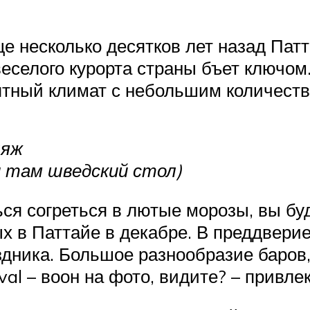
ще несколько десятков лет назад Па
веселого курорта страны бъет ключом
иятный климат с небольшим количеств
ляж
и там шведский стол)
ься согреться в лютые морозы, вы б
 в Паттайе в декабре. В преддверие
дника. Большое разнообразие баров,
ival – воон на фото, видите? – прив