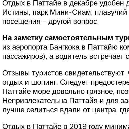
Отдых в Паттайе в декабре удобен 
Истины, парк Мини-Сиам, плавучий 
посещения – другой вопрос.
На заметку самостоятельным тур
из аэропорта Бангкока в Паттайю ко
пассажиров), а водитель встречает 
Отзывы туристов свидетельствуют, 
отдых и шопинг. Следует предостере
Паттайе море довольно грязное, по
Непривлекательна Паттайя и для з
лучше селиться вдали от центра, г
Отдых в Паттайе в 2019 году минима