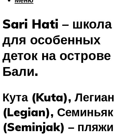
Еда
Погода
Sari Hati – школа
Шоппинг
Что посетить
для особенных
деток на острове
Меню
Бали.
Кута (Kuta), Легиан
(Legian), Семиньяк
(Seminjak) – пляжи