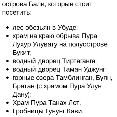
острова Бали, которые стоит
посетить:
лес обезьян в Убуде;
храм на краю обрыва Пура
Лухур Улувату на полуострове
Букит;
водный дворец Тиртаганга;
водный дворец Таман Уджунг;
горные озера Тамблинган, Буян,
Братан (с храмом Пура Улун
Дану);
Храм Пура Танах Лот;
Гробницы Гунунг Кави.