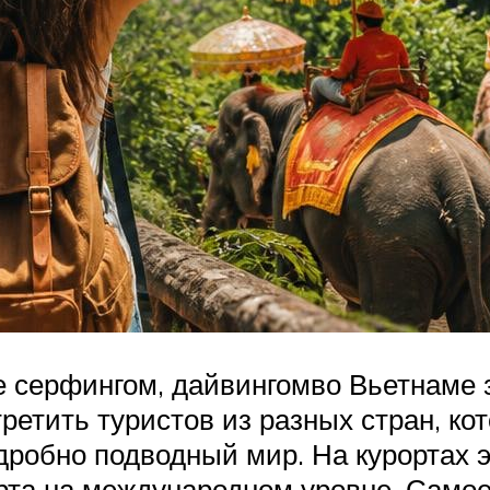
е серфингом, дайвингомво Вьетнаме 
ретить туристов из разных стран, ко
одробно подводный мир. На курортах 
рта на международном уровне. Самое