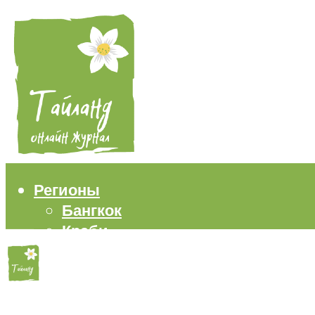
Регионы
Бангкок
Краби
Паттайя
Пхукет
Самуи
Пляжи