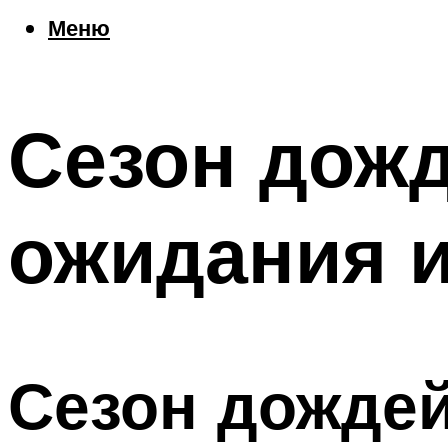
Еда
Меню
Погода
Шоппинг
Что посетить
Сезон дожд
Меню
ожидания и
Сезон дождей