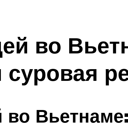
ей во Вьет
 суровая р
 во Вьетнаме: