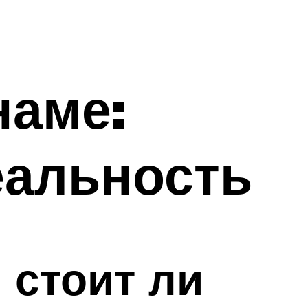
наме:
еальность
 стоит ли