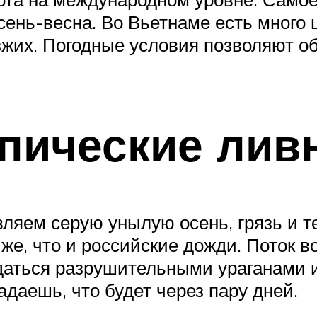
сень-весна. Во Вьетнаме есть много 
езжих. Погодные условия позволяют о
опические лив
авляем серую унылую осень, грязь и
же, что и российские дожди. Поток в
даться разрушительными ураганами 
гадаешь, что будет через пару дней.