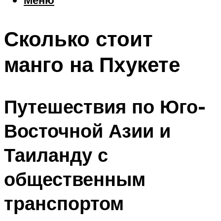
Еда
Погода
Сколько стоит
Шоппинг
Что посетить
манго на Пхукете
Меню
Путешествия по Юго-
Восточной Азии и
Таиланду с
общественным
транспортом