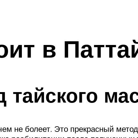
оит в Патта
д тайского ма
ичем не болеет. Это прекрасный мет