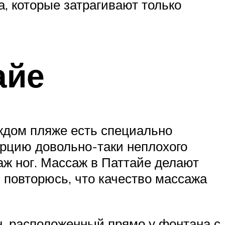
, которые затрагивают только
айе
ждом пляже есть специально
орцию довольно-таки неплохого
аж ног. Массаж в Паттайе делают
з повторюсь, что качество массажа
н, расположенный прямо у фонтана с