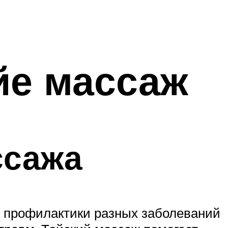
йе массаж
ссажа
од профилактики разных заболеваний