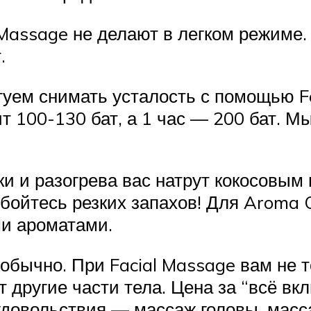
Massage не делают в легком режиме. 
.
туем снимать усталость с помощью F
т 100-130 бат, а 1 час — 200 бат. М
и и разогрева вас натрут кокосовым
е бойтесь резких запахов! Для Aroma
и ароматами.
обычно. При Facial Massage вам не т
ут другие части тела. Цена за “всё в
ие удовольствия — массаж головы, ма