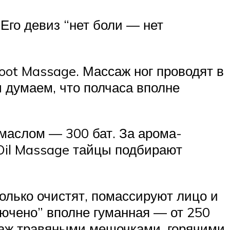
Его девиз “нет боли — нет
oot Massage. Массаж ног проводят в
ы думаем, что полчаса вполне
 маслом — 300 бат. За арома-
 Oil Massage тайцы подбирают
олько очистят, помассируют лицо и
ключено” вполне гуманная — от 250
ссаж травяными мешочками, горячими