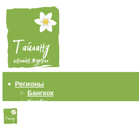
Регионы
Бангкок
Краби
Паттайя
Пхукет
Самуи
Пляжи