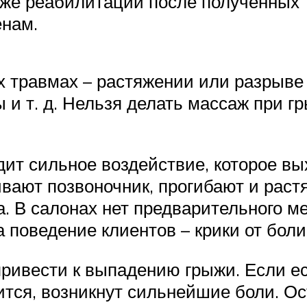
кже реабилитации после полученных 
енам.
 травмах – растяжении или разрыве 
 и т. д. Нельзя делать массаж при 
дит сильное воздействие, которое в
вают позвоночник, прогибают и раст
а. В салонах нет предварительного м
а поведение клиентов – крики от боли
ривести к выпадению грыжи. Если ес
ится, возникнут сильнейшие боли. О