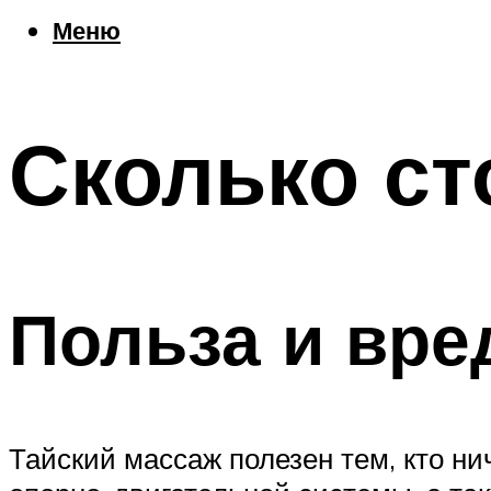
Еда
Меню
Погода
Шоппинг
Что посетить
Сколько ст
Меню
Польза и вре
Тайский массаж полезен тем, кто н