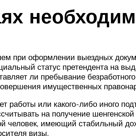
аях необходи
лем при оформлении выездных докуме
оциальный статус претендента на выд
тавляет ли пребывание безработного
 совершения имущественных правона
еет работы или какого-либо иного по
ассчитывать на получение шенгенской
гой человек, имеющий стабильный д
осителя визы.