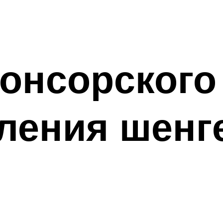
онсорского
ления шенг