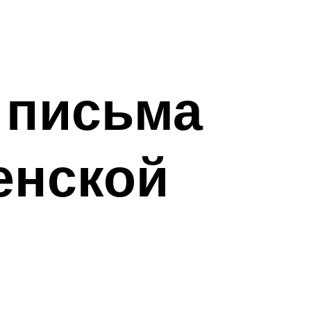
 письма
енской