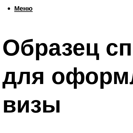
Еда
Меню
Погода
Шоппинг
Что посетить
Образец сп
Меню
для оформ
визы