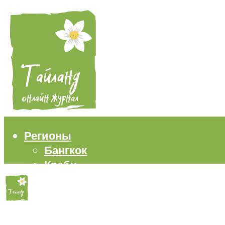
Регионы
Бангкок
Краби
Паттайя
Пхукет
Самуи
Пляжи