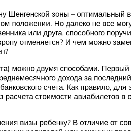
ану Шенгенской зоны – оптимальный в
м положении. Но далеко не все могу
венника или друга, способного поруч
 Европу отменяется? И чем можно зам
ен?
нта) можно двумя способами. Первый
реднемесячного дохода за последний г
анковского счета. Как правило, для 
из расчета стоимости авиабилетов в о
ния визы ребенку? В отличие от сов