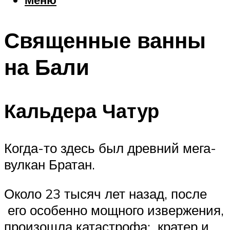
Еда
Погода
Священные ванны
Шоппинг
Что посетить
на Бали
Меню
Кальдера Чатур
Когда-то здесь был древний мега-
вулкан Братан.
Около 23 тысяч лет назад, после
его особенно мощного извержения,
произошла катастрофа: кратер и