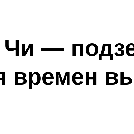
у Чи — под
я времен вь