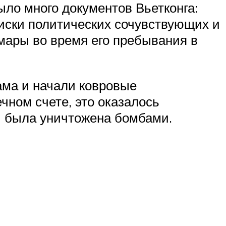
ыло много документов Вьетконга:
иски политических сочувствующих и
ары во время его пребывания в
ама и начали ковровые
чном счете, это оказалось
й была уничтожена бомбами.