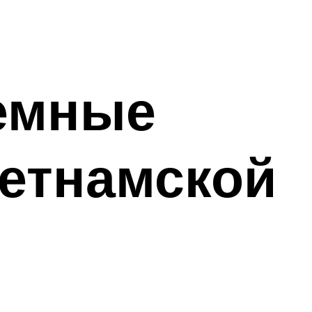
земные
етнамской