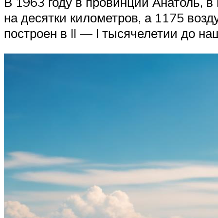
В 1963 году в провинции Анатоль, в
на десятки километров, а 1175 воз
построен в II — I тысячелетии до на