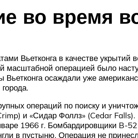
ие во время в
тами Вьетконга в качестве укрытий в
ой масштабной операцией было насту
йцы Вьетконга осаждали уже американс
 города.
рупных операций по поиску и уничто
mp) и «Сидар Фоллз» (Cedar Falls).
нваре 1966 г. Бомбардировщики B-52
гли в пустыню. Операция не принесл