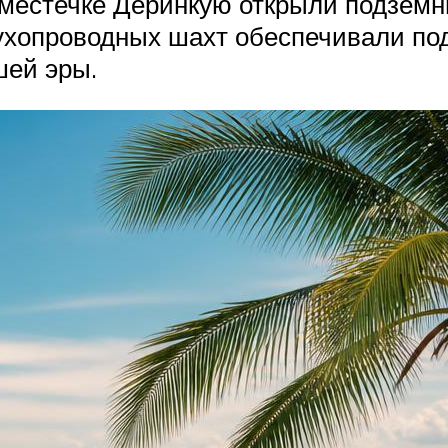
 местечке Деринкую открыли подземн
духопроводных шахт обеспечивали под
шей эры.