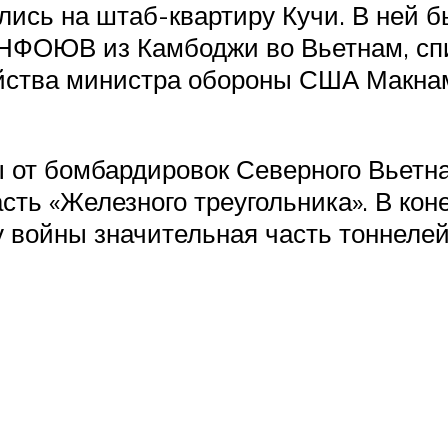
лись на штаб-квартиру Кучи. В ней б
 НФОЮВ из Камбоджи во Вьетнам, сп
йства министра обороны США Макнам
 от бомбардировок Северного Вьетн
ть «Железного треугольника». В коне
у войны значительная часть тоннеле