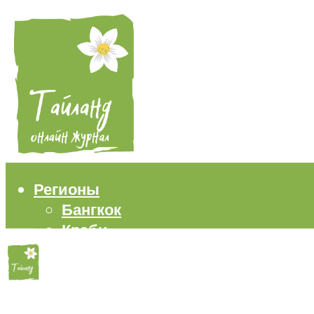
Регионы
Бангкок
Краби
Паттайя
Пхукет
Самуи
Пляжи