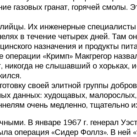
ние газовых гранат, горячей смолы. 
лийцы. Их инженерные специалисты 
нелях в течение четырех дней. Там о
инского назначения и продукты пит
е операции «Кримп» Макгрегор назв
, никогда не слышавший о хорьках, 
жился.
готовку своей элитной группы добро
ых данных: худощавых, малорослых,
нелям очень медленно, тщательно их
чными. В январе 1967 г. генерал Уэ
ыла операция «Сидер Фоллз». В ней 