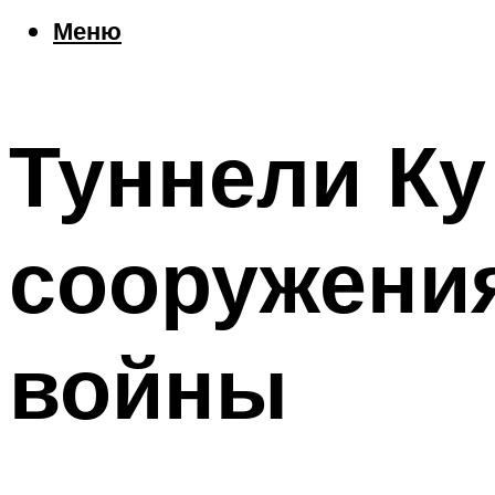
Еда
Меню
Погода
Шоппинг
Что посетить
Туннели К
Меню
сооружени
войны