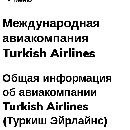
Еда
Погода
Международная
Шоппинг
Что посетить
авиакомпания
Turkish Airlines
Меню
Общая информация
об авиакомпании
Turkish Airlines
(Туркиш Эйрлайнс)