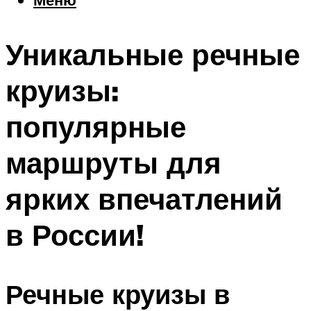
Еда
Погода
Уникальные речные
Шоппинг
Что посетить
круизы:
популярные
Меню
маршруты для
ярких впечатлений
в России!
Речные круизы в