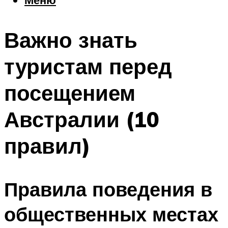
Еда
Погода
Важно знать
Шоппинг
Что посетить
туристам перед
посещением
Меню
Австралии (10
правил)
Правила поведения в
общественных местах