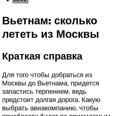
Еда
Погода
Вьетнам: сколько
Шоппинг
Что посетить
лететь из Москвы
Меню
Краткая справка
Для того чтобы добраться из
Москвы до Вьетнама, придется
запастись терпением, ведь
предстоит долгая дорога. Какую
выбрать авиакомпанию, чтобы
приобрести билет по приемлемым