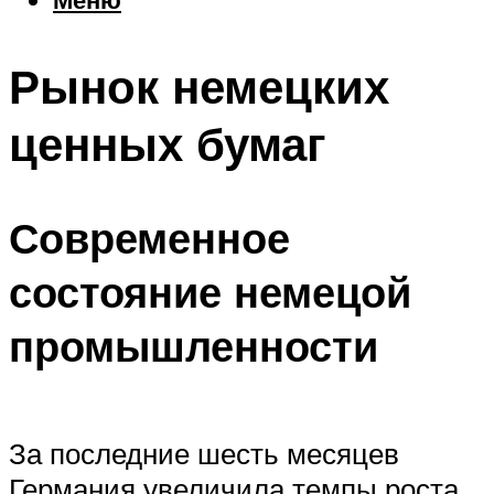
Еда
Погода
Рынок немецких
Шоппинг
Что посетить
ценных бумаг
Меню
Современное
состояние немецой
промышленности
За последние шесть месяцев
Германия увеличила темпы роста