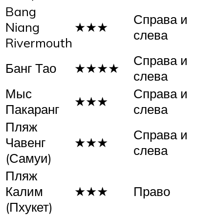
Bang
Справа и
Niang
★★★
слева
Rivermouth
Справа и
Банг Тао
★★★★
слева
Мыс
Справа и
★★★
Пакаранг
слева
Пляж
Справа и
Чавенг
★★★
слева
(Самуи)
Пляж
Калим
★★★
Право
(Пхукет)