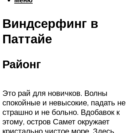
Еда
Погода
Виндсерфинг в
Шоппинг
Что посетить
Паттайе
Меню
Районг
Это рай для новичков. Волны
спокойные и невысокие, падать не
страшно и не больно. Вдобавок к
этому, остров Самет окружает
кристально чистое море. Здесь