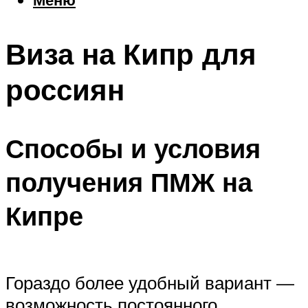
Еда
Погода
Виза на Кипр для
Шоппинг
Что посетить
россиян
Меню
Способы и условия
получения ПМЖ на
Кипре
Гораздо более удобный вариант —
возможность постоянного