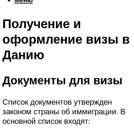
Еда
Погода
Получение и
Шоппинг
Что посетить
оформление визы в
Данию
Меню
Документы для визы
Список документов утвержден
законом страны об иммиграции. В
основной список входят: