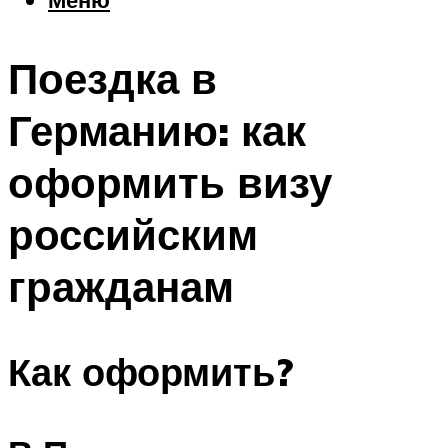
Еда
Погода
Поездка в
Шоппинг
Что посетить
Германию: как
оформить визу
Меню
российским
гражданам
Как оформить?