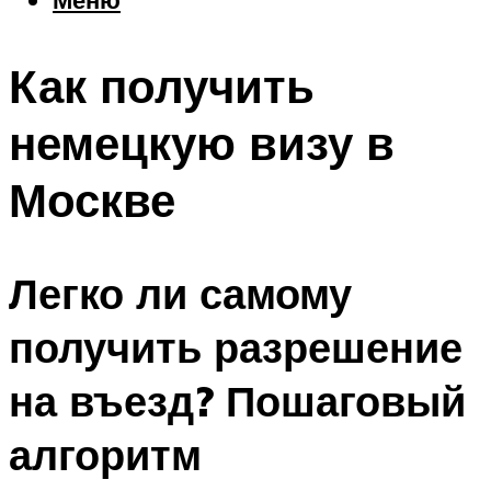
Еда
Погода
Как получить
Шоппинг
Что посетить
немецкую визу в
Москве
Меню
Легко ли самому
получить разрешение
на въезд? Пошаговый
алгоритм