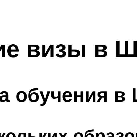
е визы в 
а обучения в
скольких образ