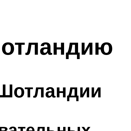
Шотландию
 Шотландии
овательных