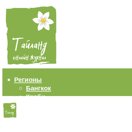
Регионы
Бангкок
Краби
Паттайя
Пхукет
Самуи
Пляжи