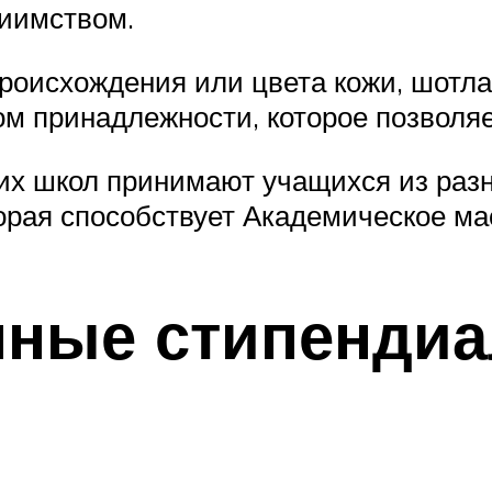
иимством.
происхождения или цвета кожи, шотл
ом принадлежности, которое позволяе
их школ принимают учащихся из разн
торая способствует Академическое ма
нные стипенди