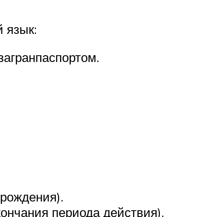
 язык:
загранпаспортом.
 рождения).
кончания периода действия).