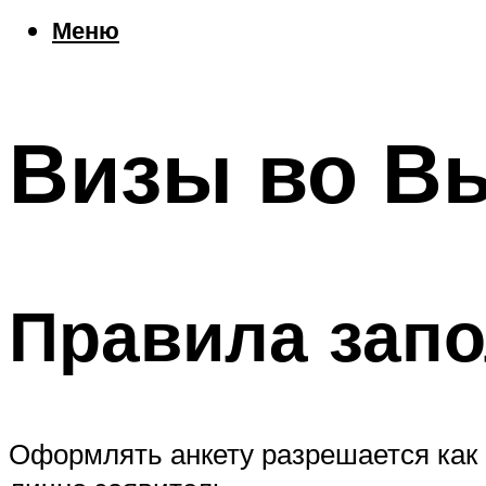
Еда
Меню
Погода
Шоппинг
Что посетить
Визы во В
Меню
Правила запо
Оформлять анкету разрешается как 