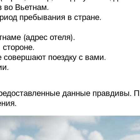
 во Вьетнам.
ериод пребывания в стране.
наме (адрес отеля).
 стороне.
е совершают поездку с вами.
ии.
 предоставленные данные правдивы. П
ния.