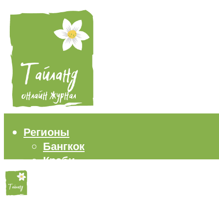
Регионы
Бангкок
Краби
Паттайя
Пхукет
Самуи
Пляжи