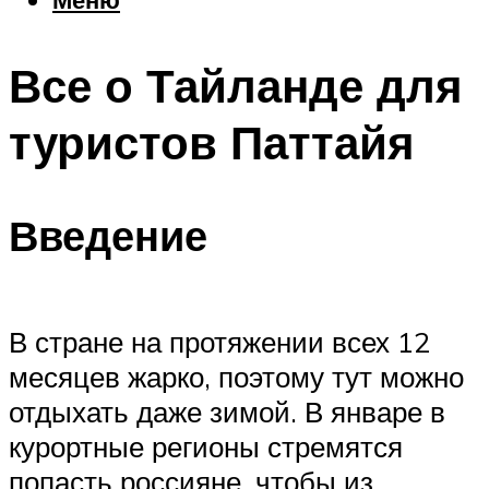
Еда
Погода
Все о Тайланде для
Шоппинг
Что посетить
туристов Паттайя
Меню
Введение
В стране на протяжении всех 12
месяцев жарко, поэтому тут можно
отдыхать даже зимой. В январе в
курортные регионы стремятся
попасть россияне, чтобы из