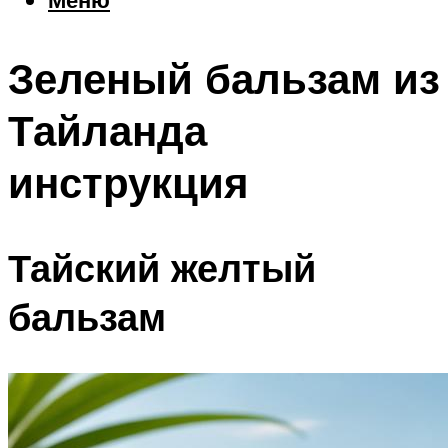
Еда
Погода
Зеленый бальзам из
Шоппинг
Что посетить
Тайланда
инструкция
Меню
Тайский желтый
бальзам