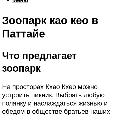
Еда
Погода
Зоопарк као кео в
Шоппинг
Что посетить
Паттайе
Меню
Что предлагает
зоопарк
На просторах Кхао Кхео можно
устроить пикник. Выбрать любую
полянку и наслаждаться жизнью и
обедом в обществе братьев наших